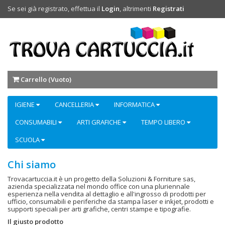
Se sei già registrato, effettua il
Login
, altrimenti
Registrati
Carrello (
Vuoto
)
IGIENE
CANCELLERIA
INFORMATICA
CONSUMABILI
ARTI GRAFICHE
TEMPO LIBERO
SCUOLA
Chi siamo
Trovacartuccia.it è un progetto della Soluzioni & Forniture sas,
azienda specializzata nel mondo office con una pluriennale
esperienza nella vendita al dettaglio e all'ingrosso di prodotti per
ufficio, consumabili e periferiche da stampa laser e inkjet, prodotti e
supporti speciali per arti grafiche, centri stampe e tipografie.
Il giusto prodotto