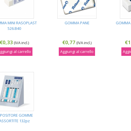
MA MINI RASOPLAST
GOMMA PANE
GOMMA 
526.B40
€0,33
€0,77
€1
(IVA incl.)
(IVA incl.)
ggiungi al carrello
Aggiungi al carrello
Aggi
SPOSITORE GOMME
ASSORTITE 132pz