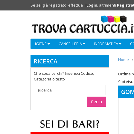
Se sei già registrato, effettua il
Login
, altrimenti
Registrat
IGIENE
CANCELLERIA
INFORMATICA
C
Home
RICERCA
Che cosa cerchi? Inserisci Codice,
Ordina p
Categoria o testo
Stai visu
GOM