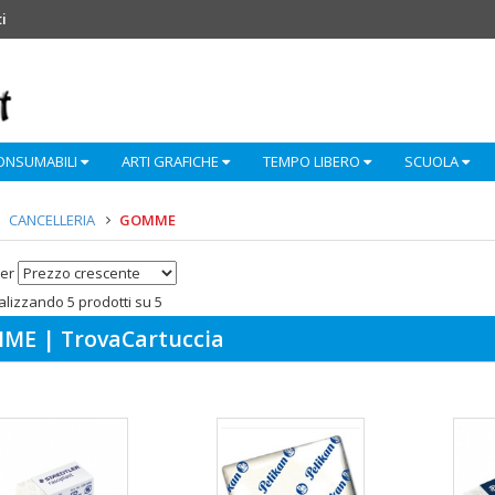
i
ONSUMABILI
ARTI GRAFICHE
TEMPO LIBERO
SCUOLA
CANCELLERIA
GOMME
er
alizzando 5 prodotti su 5
ME | TrovaCartuccia