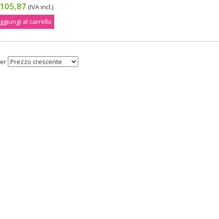
105,87
(IVA incl.)
ggiungi al carrello
er