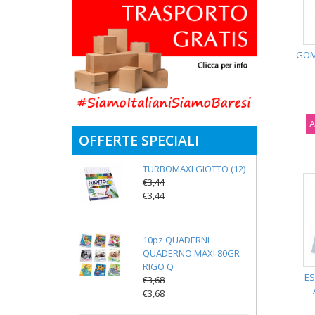
GOM
A
OFFERTE SPECIALI
TURBOMAXI GIOTTO (12)
€3,44
€3,44
10pz QUADERNI
QUADERNO MAXI 80GR
RIGO Q
E
€3,68
€3,68