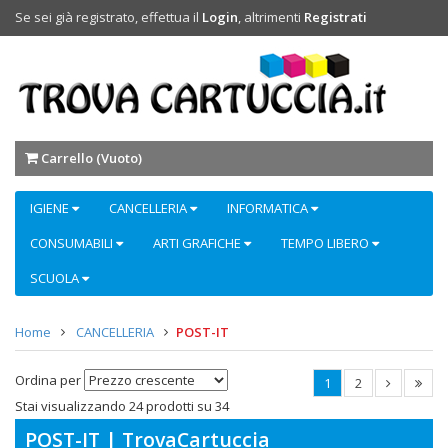
Se sei già registrato, effettua il
Login
, altrimenti
Registrati
Carrello (
Vuoto
)
IGIENE
CANCELLERIA
INFORMATICA
CONSUMABILI
ARTI GRAFICHE
TEMPO LIBERO
SCUOLA
Home
CANCELLERIA
POST-IT
Ordina per
1
2
Stai visualizzando 24 prodotti su 34
POST-IT | TrovaCartuccia