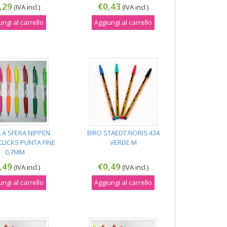
,29
€0,43
(IVA incl.)
(IVA incl.)
ungi al carrello
Aggiungi al carrello
 A SFERA NIPPEN
BIRO STAEDT.NORIS 434
CLICKS PUNTA FINE
VERDE M
0,7MM
,49
€0,49
(IVA incl.)
(IVA incl.)
ungi al carrello
Aggiungi al carrello