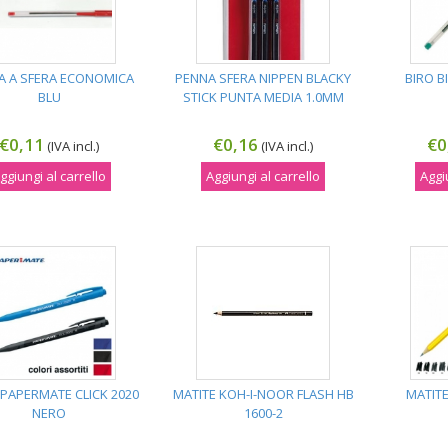
A A SFERA ECONOMICA
PENNA SFERA NIPPEN BLACKY
BIRO B
BLU
STICK PUNTA MEDIA 1.0MM
€0,11
€0,16
€0
(IVA incl.)
(IVA incl.)
ggiungi al carrello
Aggiungi al carrello
Aggi
 PAPERMATE CLICK 2020
MATITE KOH-I-NOOR FLASH HB
MATIT
NERO
1600-2