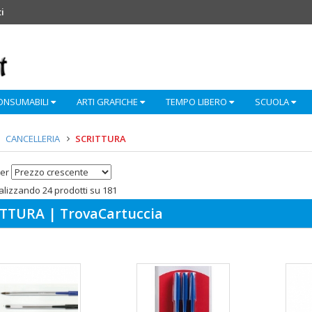
i
ONSUMABILI
ARTI GRAFICHE
TEMPO LIBERO
SCUOLA
CANCELLERIA
SCRITTURA
er
ualizzando 24 prodotti su 181
TTURA | TrovaCartuccia