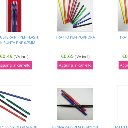
A SFERA NIPPEN FLASH
TRATTO PEN PORPORA
TRAT
CK PUNTA FINE 0.7MM
€0,49
€0,65
€0
(IVA incl.)
(IVA incl.)
ggiungi al carrello
Aggiungi al carrello
Aggi
TO PEN COLOR VERDE
PENNA PAPERMATE NYLON
MATITA