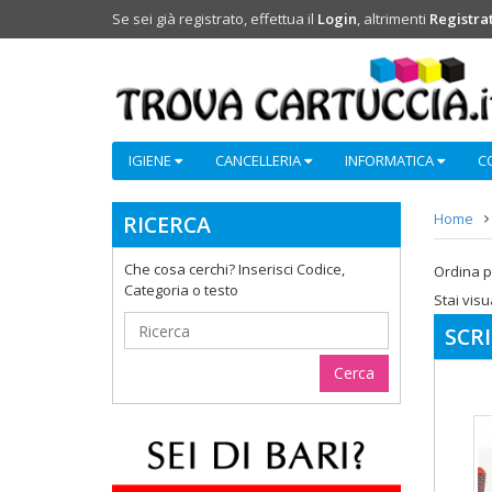
Se sei già registrato, effettua il
Login
, altrimenti
Registrat
IGIENE
CANCELLERIA
INFORMATICA
C
Home
RICERCA
Che cosa cerchi? Inserisci Codice,
Ordina p
Categoria o testo
Stai vis
SCRI