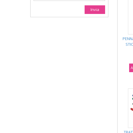
PENN
STI
A
TRAT