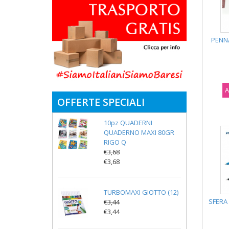
PENN
A
OFFERTE SPECIALI
10pz QUADERNI
QUADERNO MAXI 80GR
RIGO Q
€3,68
€3,68
TURBOMAXI GIOTTO (12)
SFERA
€3,44
€3,44