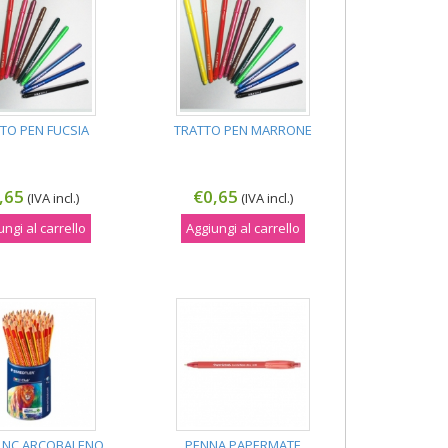
TO PEN FUCSIA
TRATTO PEN MARRONE
,65
€0,65
(IVA incl.)
(IVA incl.)
ungi al carrello
Aggiungi al carrello
 NC ARCOBALENO
PENNA PAPERMATE