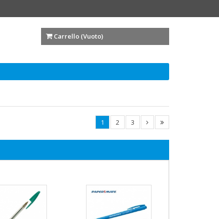
Carrello (
Vuoto
)
1
2
3