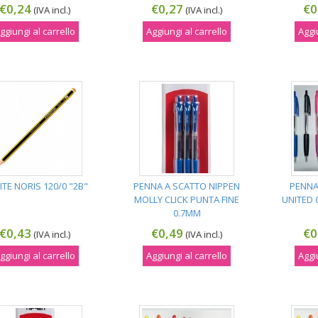
€0,24
€0,27
€0
(IVA incl.)
(IVA incl.)
ggiungi al carrello
Aggiungi al carrello
Aggi
ITE NORIS 120/0 "2B"
PENNA A SCATTO NIPPEN
PENNA
MOLLY CLICK PUNTA FINE
UNITED 
0.7MM
€0,43
€0,49
€0
(IVA incl.)
(IVA incl.)
ggiungi al carrello
Aggiungi al carrello
Aggi