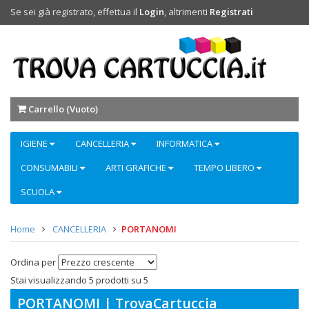
Se sei già registrato, effettua il
Login
, altrimenti
Registrati
Carrello (
Vuoto
)
IGIENE
CANCELLERIA
INFORMATICA
CONSUMABILI
ARTI GRAFICHE
TEMPO LIBERO
SCUOLA
Home
CANCELLERIA
PORTANOMI
Ordina per
Stai visualizzando 5 prodotti su 5
PORTANOMI | TrovaCartuccia