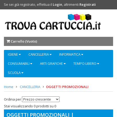
Se sei già registrato, effettua il
Login
, altrimenti
Registrati
Carrello (
Vuoto
)
IGIENE
CANCELLERIA
INFORMATICA
CONSUMABILI
ARTI GRAFICHE
TEMPO LIBERO
SCUOLA
Home
CANCELLERIA
OGGETTI PROMOZIONALI
Ordina per
Stai visualizzando 0 prodotti su 0
OGGETTI PROMOZIONALI |