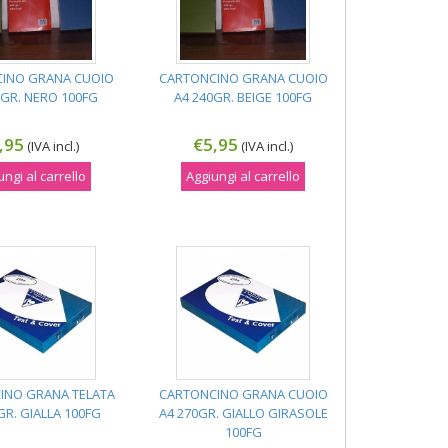
INO GRANA CUOIO
CARTONCINO GRANA CUOIO
0GR. NERO 100FG
A4 240GR. BEIGE 100FG
,95
€5,95
(IVA incl.)
(IVA incl.)
ungi al carrello
Aggiungi al carrello
INO GRANA TELATA
CARTONCINO GRANA CUOIO
GR. GIALLA 100FG
A4 270GR. GIALLO GIRASOLE
100FG