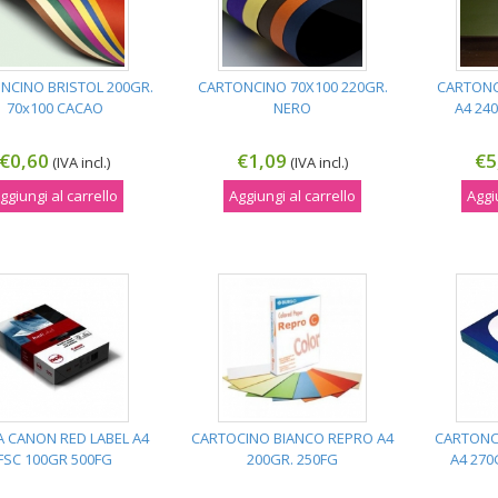
NCINO BRISTOL 200GR.
CARTONCINO 70X100 220GR.
CARTONC
70x100 CACAO
NERO
A4 24
€0,60
€1,09
€5
(IVA incl.)
(IVA incl.)
ggiungi al carrello
Aggiungi al carrello
Aggi
A CANON RED LABEL A4
CARTOCINO BIANCO REPRO A4
CARTONC
FSC 100GR 500FG
200GR. 250FG
A4 270