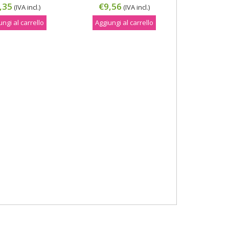
,35
€9,56
(IVA incl.)
(IVA incl.)
ungi al carrello
Aggiungi al carrello