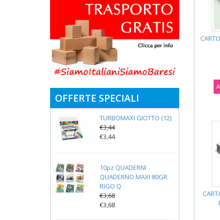
CARTO
A
OFFERTE SPECIALI
TURBOMAXI GIOTTO (12)
€3,44
€3,44
10pz QUADERNI
QUADERNO MAXI 80GR
RIGO Q
CART
€3,68
€3,68