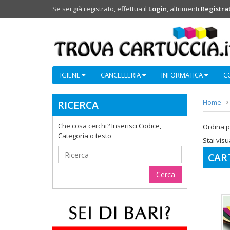
Se sei già registrato, effettua il
Login
, altrimenti
Registrat
IGIENE
CANCELLERIA
INFORMATICA
C
Home
RICERCA
Che cosa cerchi? Inserisci Codice,
Ordina p
Categoria o testo
Stai visu
CART