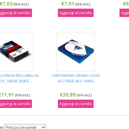
€7,03
€7,91
€9
(IVA incl.)
(IVA incl.)
ggiungi al carrello
Aggiungi al carrello
Aggi
A CANON RED LABEL A3
CARTONCINO GRANA CUOIO
FSC 160GR 250FG
A3 270GR. BLU 100FG
€11,91
€20,89
(IVA incl.)
(IVA incl.)
ggiungi al carrello
Aggiungi al carrello
er