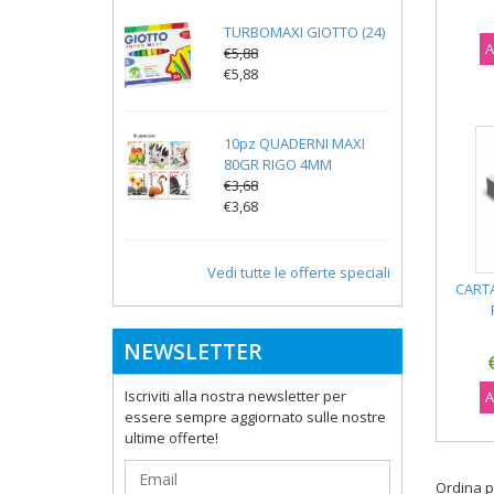
TURBOMAXI GIOTTO (24)
A
€5,88
€5,88
10pz QUADERNI MAXI
80GR RIGO 4MM
€3,68
€3,68
Vedi tutte le offerte speciali
CART
NEWSLETTER
Iscriviti alla nostra newsletter per
A
essere sempre aggiornato sulle nostre
ultime offerte!
Ordina p