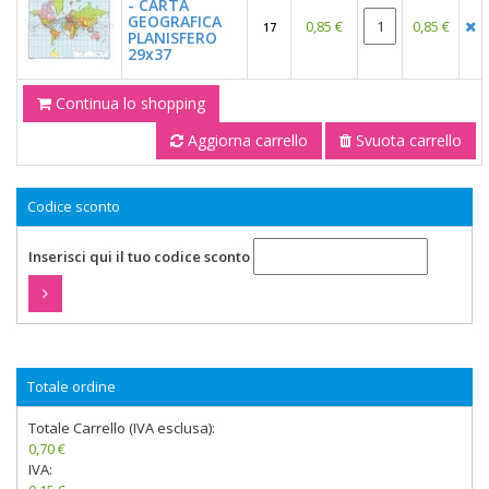
- CARTA
GEOGRAFICA
0,85 €
0,85 €
17
PLANISFERO
29x37
Continua lo shopping
Aggiorna carrello
Svuota carrello
Codice sconto
Inserisci qui il tuo codice sconto
Totale ordine
Totale Carrello (IVA esclusa):
0,70 €
IVA: