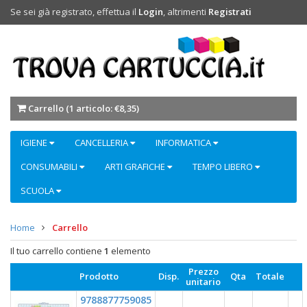
Se sei già registrato, effettua il
Login
, altrimenti
Registrati
Carrello (
1 articolo: €8,35
)
IGIENE
CANCELLERIA
INFORMATICA
CONSUMABILI
ARTI GRAFICHE
TEMPO LIBERO
SCUOLA
Home
Carrello
Il tuo carrello contiene
1
elemento
Prezzo
Prodotto
Disp.
Qta
Totale
unitario
9788877759085