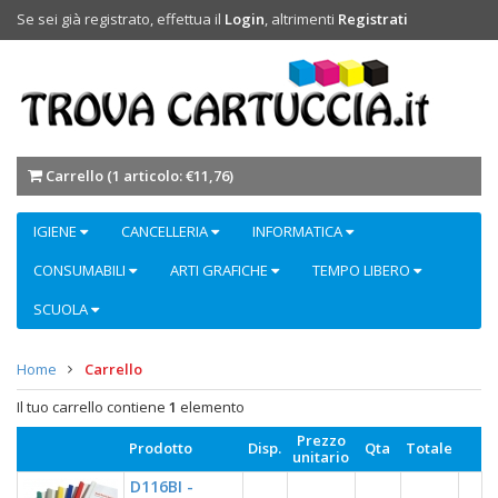
Se sei già registrato, effettua il
Login
, altrimenti
Registrati
Carrello (
1 articolo: €11,76
)
IGIENE
CANCELLERIA
INFORMATICA
CONSUMABILI
ARTI GRAFICHE
TEMPO LIBERO
SCUOLA
Home
Carrello
Il tuo carrello contiene
1
elemento
Prezzo
Prodotto
Disp.
Qta
Totale
unitario
D116BI -