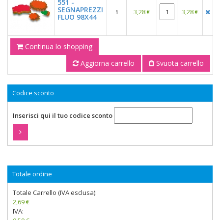
551 -
SEGNAPREZZI
3,28 €
3,28 €
1
FLUO 98X44
Continua lo shopping
Aggiorna carrello
Svuota carrello
Codice sconto
Inserisci qui il tuo codice sconto
Totale ordine
Totale Carrello (IVA esclusa):
2,69 €
IVA: