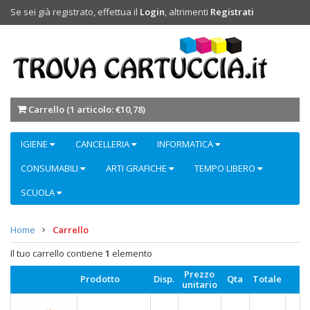
Se sei già registrato, effettua il
Login
, altrimenti
Registrati
Carrello (
1 articolo: €10,78
)
IGIENE
CANCELLERIA
INFORMATICA
CONSUMABILI
ARTI GRAFICHE
TEMPO LIBERO
SCUOLA
Home
Carrello
Il tuo carrello contiene
1
elemento
Prezzo
Prodotto
Disp.
Qta
Totale
unitario