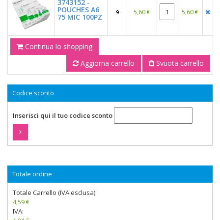
3743152 -
POUCHES A6
5,60 €
5,60 €
9
75 MIC 100PZ
Continua lo shopping
Aggiorna carrello
Svuota carrello
Codice sconto
Inserisci qui il tuo codice sconto
Totale ordine
Totale Carrello (IVA esclusa):
4,59 €
IVA: