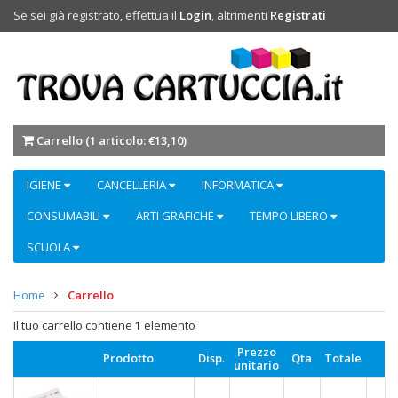
Se sei già registrato, effettua il
Login
, altrimenti
Registrati
Carrello (
1 articolo: €13,10
)
IGIENE
CANCELLERIA
INFORMATICA
CONSUMABILI
ARTI GRAFICHE
TEMPO LIBERO
SCUOLA
Home
Carrello
Il tuo carrello contiene
1
elemento
Prezzo
Prodotto
Disp.
Qta
Totale
unitario