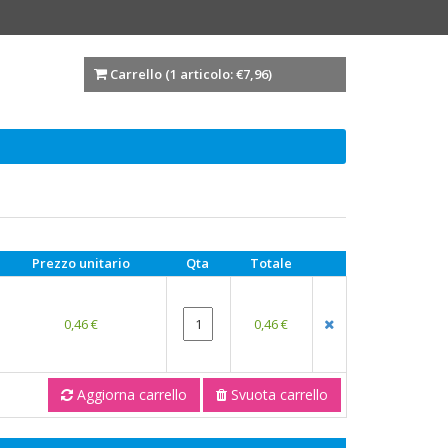
Carrello (
1 articolo: €7,96
)
Prezzo unitario
Qta
Totale
0,46 €
0,46 €
Aggiorna carrello
Svuota carrello