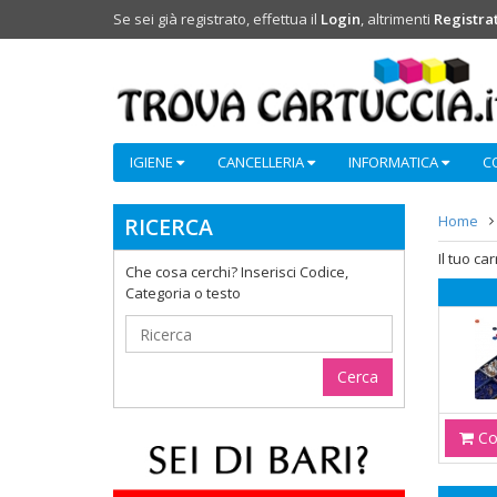
Se sei già registrato, effettua il
Login
, altrimenti
Registrat
IGIENE
CANCELLERIA
INFORMATICA
C
Home
RICERCA
Il tuo ca
Che cosa cerchi? Inserisci Codice,
Categoria o testo
Con