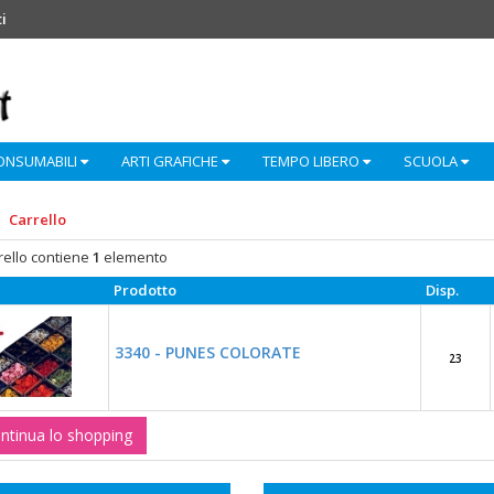
i
ONSUMABILI
ARTI GRAFICHE
TEMPO LIBERO
SCUOLA
Carrello
rrello contiene
1
elemento
Prodotto
Disp.
3340 - PUNES COLORATE
23
tinua lo shopping