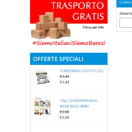
Codice
Inseris
OFFERTE SPECIALI
TURBOMAXI GIOTTO (12)
€3,44
€3,44
10pz QUADERNI MAXI
80GR RIGO 4MM
€3,68
€3,68