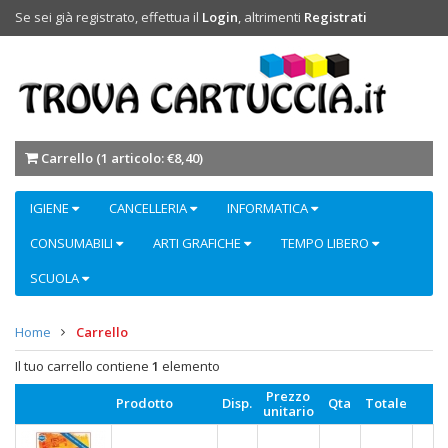
Se sei già registrato, effettua il
Login
, altrimenti
Registrati
Carrello (
1 articolo: €8,40
)
IGIENE
CANCELLERIA
INFORMATICA
CONSUMABILI
ARTI GRAFICHE
TEMPO LIBERO
SCUOLA
Home
Carrello
Il tuo carrello contiene
1
elemento
Prezzo
Prodotto
Disp.
Qta
Totale
unitario