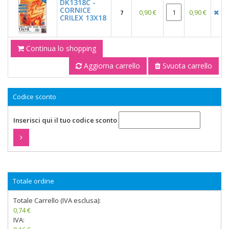
DK1318C -
CORNICE
0,90 €
0,90 €
7
CRILEX 13X18
Continua lo shopping
Aggiorna carrello
Svuota carrello
Codice sconto
Inserisci qui il tuo codice sconto
Totale ordine
Totale Carrello (IVA esclusa):
0,74 €
IVA: