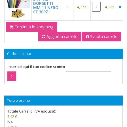
DORSETTI
4,17 €
4,17 €
MM.11 NERO
3
CF.30PZ.
Continua lo shopping
Aggiorna carrello
Svuota carrello
Codice sconto
Inserisci qui il tuo codice sconto
Totale ordine
Totale Carrello (IVA esclusa):
3,42 €
IVA: