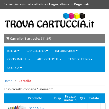
Se sei già registrato, effettua il
Login
, altrimenti
Registrati
Carrello (
1 articolo: €11,67
)
IGIENE
CANCELLERIA
INFORMATICA
CONSUMABILI
ARTI GRAFICHE
TEMPO LIBERO
SCUOLA
Home
Carrello
Il tuo carrello contiene
1
elemento
Prezzo
Prodotto
Disp.
Qta
Totale
unitario
D111NE -