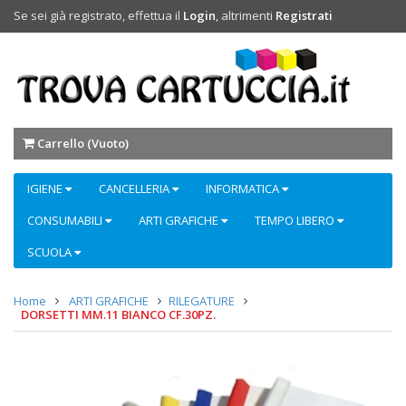
Se sei già registrato, effettua il
Login
, altrimenti
Registrati
Carrello (
Vuoto
)
IGIENE
CANCELLERIA
INFORMATICA
CONSUMABILI
ARTI GRAFICHE
TEMPO LIBERO
SCUOLA
Home
ARTI GRAFICHE
RILEGATURE
DORSETTI MM.11 BIANCO CF.30PZ.