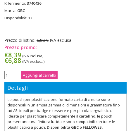
Riferimento:
3740436
Marca:
GBC
Disponibilità:
17
Prezzo di listino:
6,88 €
IVA esclusa
Prezzo promo:
€8,39
(IVA inclusa)
€6,88
(IVA esclusa)
Aggiungi al carrello
Dettagli
Le pouch per plastificazione formato carta di credito sono
disponibili in un'ampia gamma di dimensioni e grammature fino
ad A5: ideali per badge e tessere e per piccola segnaletica.
Ideate per plastificare completamente il cartellino, le pouch
presentano una finitura lucida e sono compatibili con tutte le
plastificatrici a pouch.
Disponibilità GBC o FELLOWES.