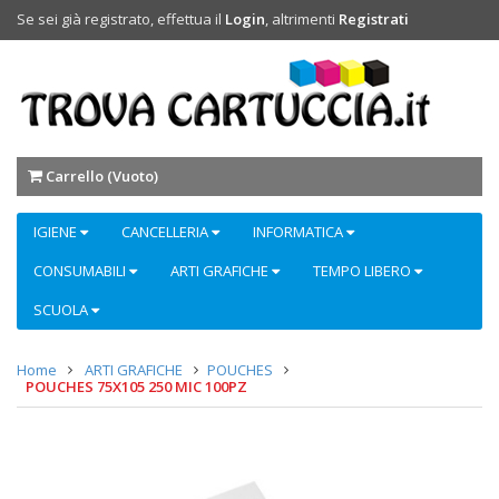
Se sei già registrato, effettua il
Login
, altrimenti
Registrati
Carrello (
Vuoto
)
IGIENE
CANCELLERIA
INFORMATICA
CONSUMABILI
ARTI GRAFICHE
TEMPO LIBERO
SCUOLA
Home
ARTI GRAFICHE
POUCHES
POUCHES 75X105 250 MIC 100PZ